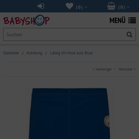
(
0
)
(
0
)
MENÜ
Startseite
/
Kleidung
/
Lässig UV-Hose kurz Blue
Vorheriger
Nächster
|