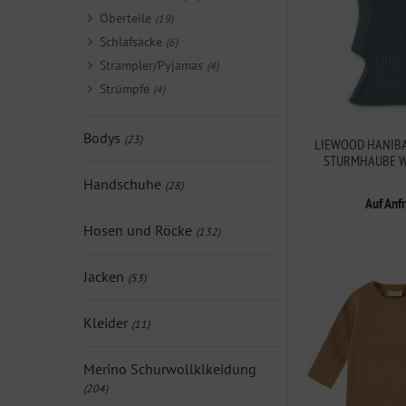
Oberteile
(19)
Schlafsäcke
(6)
Strampler/Pyjamas
(4)
Strümpfe
(4)
Bodys
(23)
LIEWOOD HANIBA
STURMHAUBE W
Handschuhe
(28)
Auf Anf
Hosen und Röcke
(132)
Jacken
(53)
Kleider
(11)
Merino Schurwollklkeidung
(204)