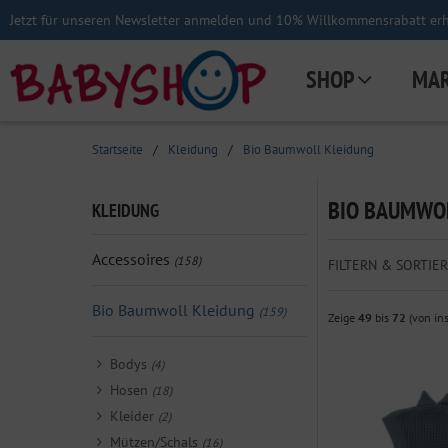
Jetzt für unseren Newsletter anmelden und 10% Willkommensrabatt erha
SHOP
MA
Startseite
/
Kleidung
/
Bio Baumwoll Kleidung
BIO BAUMWO
KLEIDUNG
Accessoires
(158)
FILTERN & SORTIER
Bio Baumwoll Kleidung
(159)
Zeige
49
bis
72
(von in
Bodys
(4)
Hosen
(18)
Kleider
(2)
Mützen/Schals
(16)