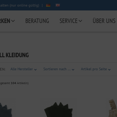
lten (nur online gültig)
|
RKEN
BERATUNG
SERVICE
ÜBER UNS
LL KLEIDUNG
Alle Hersteller
Sortieren nach ...
Artikel pro Seite
EN:
sgesamt
104
Artikeln)