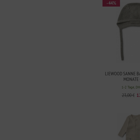
- 44%
LIEWOOD SANNE B
MONATE 
1-2 Tage, D
23,00 €
1