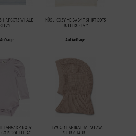
-SHIRT GOTS WHALE
MÜSLI COSY ME BABY T-SHIRT GOTS
REEZY
BUTTERCREAM
 Anfrage
Auf Anfrage
ME LANGARM BODY
LIEWOOD HANIBAL BALACLAVA
 GOTS SOFT LILAC
STURMHAUBE