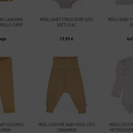
UNI LANGARM-
MÜSLI BABY STRICK BODY GOTS
MÜSLI BABY T
WOLLE CURRY
SOFT LILAC
B
rage
29,90 €
Auf
ABY LEGGINGS
MÜSLI COSY ME BABY HOSE GOTS
MÜSLI COSY 
NAMON
CINNAMON
MIT RÜSCHEN