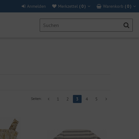
Anmelden
Merkzettel
(
0
)
Warenkorb
(
0
)
Seiten:
1
2
3
4
5