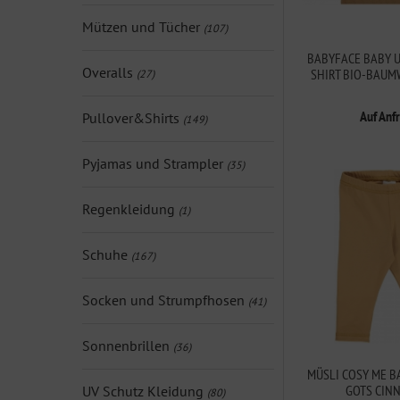
Mützen und Tücher
(107)
BABYFACE BABY 
Overalls
SHIRT BIO-BAUM
(27)
Auf Anf
Pullover&Shirts
(149)
Pyjamas und Strampler
(35)
Regenkleidung
(1)
Schuhe
(167)
Socken und Strumpfhosen
(41)
Sonnenbrillen
(36)
MÜSLI COSY ME B
GOTS CIN
UV Schutz Kleidung
(80)