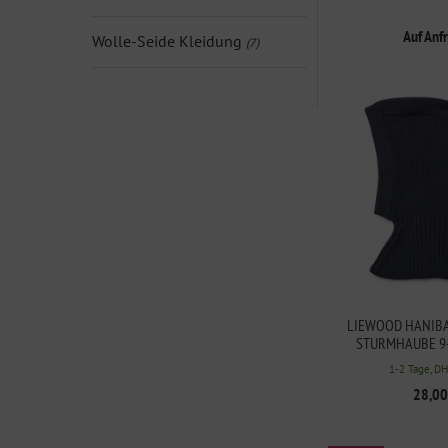
Auf Anf
Wolle-Seide Kleidung
(7)
LIEWOOD HANIBA
STURMHAUBE 9
MIDNIGHT
1-2 Tage, D
28,00