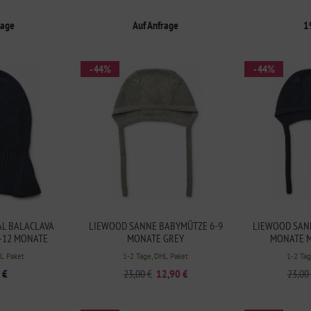
rage
Auf Anfrage
1
- 44%
- 44%
L BALACLAVA
LIEWOOD SANNE BABYMÜTZE 6-9
LIEWOOD SAN
-12 MONATE
MONATE GREY
MONATE M
 NAVY
HL Paket
1-2 Tage, DHL Paket
1-2 Tag
 €
23,00 €
12,90 €
23,00