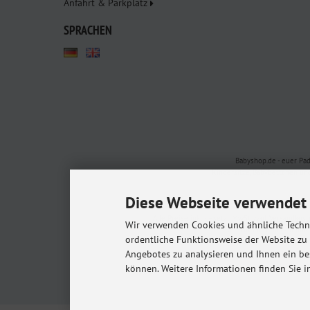
Anfahrt & Parkplatz
SPRACHEN
Babyshop.de - euer Pa
Kindersitze, Babybettchen un
Diese Webseite verwendet 
Alle Preise inkl. gesetzl. MwSt. zzgl.
Versandkost
Wir verwenden Cookies und ähnliche Techno
* Gilt für Lieferungen in
ordentliche Funktionsweise der Website zu
© 20
Angebotes zu analysieren und Ihnen ein be
m
können. Weitere Informationen finden Sie i