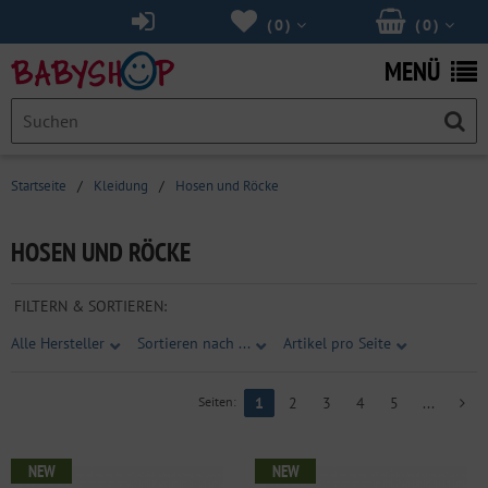
(
0
)
(
0
)
MENÜ
Startseite
/
Kleidung
/
Hosen und Röcke
HOSEN UND RÖCKE
FILTERN & SORTIEREN:
Alle Hersteller
Sortieren nach ...
Artikel pro Seite
Seiten:
1
2
3
4
5
...
NEW
NEW