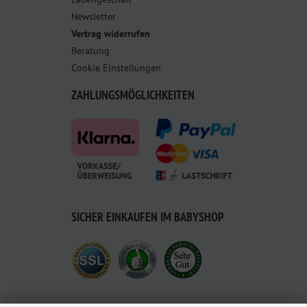
Newsletter
Vertrag widerrufen
Beratung
Cookie Einstellungen
ZAHLUNGSMÖGLICHKEITEN
SICHER EINKAUFEN IM BABYSHOP