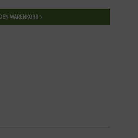
 DEN WARENKORB
n den Warenkorb