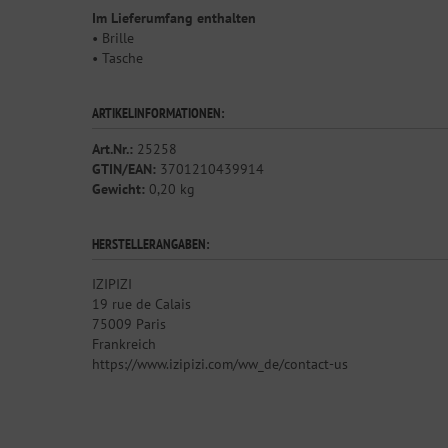
Im Lieferumfang enthalten
• Brille
• Tasche
ARTIKELINFORMATIONEN:
Art.Nr.:
25258
GTIN/EAN:
3701210439914
Gewicht:
0,20 kg
HERSTELLERANGABEN:
IZIPIZI
19 rue de Calais
75009 Paris
Frankreich
https://www.izipizi.com/ww_de/contact-us