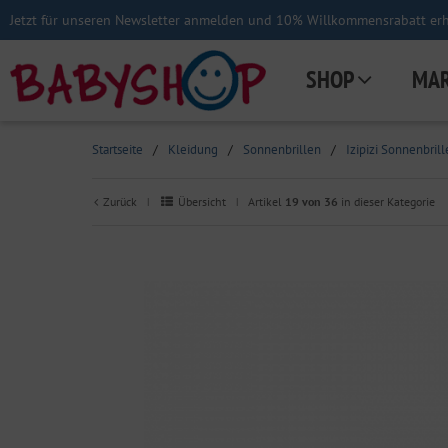
Jetzt für unseren Newsletter anmelden und 10% Willkommensrabatt erha
SHOP
MA
Startseite
/
Kleidung
/
Sonnenbrillen
/
Izipizi Sonnenbrill
Zurück
Übersicht
Artikel
19 von 36
in dieser Kategorie
|
|