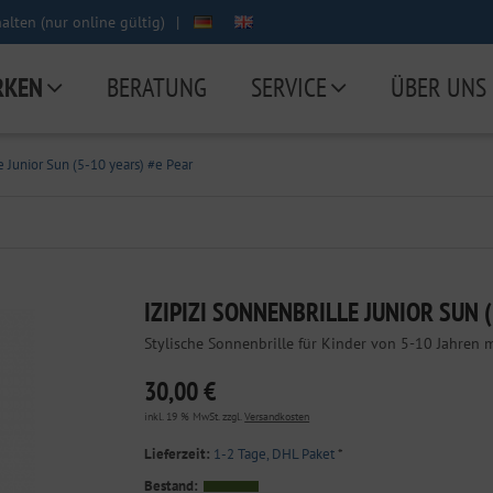
lten (nur online gültig)
|
RKEN
BERATUNG
SERVICE
ÜBER UNS
e Junior Sun (5-10 years) #e Pear
IZIPIZI SONNENBRILLE JUNIOR SUN 
Stylische Sonnenbrille für Kinder von 5-10 Jahren 
30,00 €
inkl. 19 % MwSt. zzgl.
Versandkosten
Lieferzeit:
1-2 Tage, DHL Paket
*
Bestand: