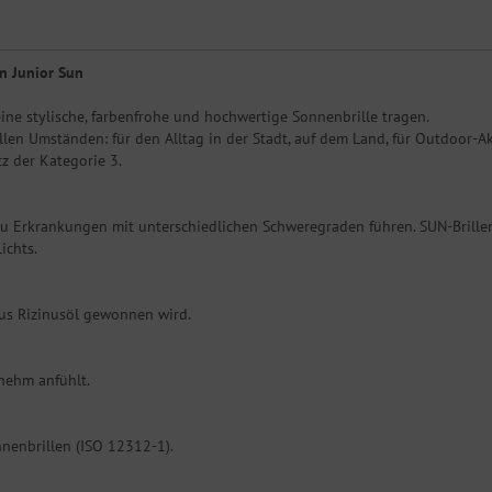
on Junior Sun
ine stylische, farbenfrohe und hochwertige Sonnenbrille tragen.
llen Umständen: für den Alltag in der Stadt, auf dem Land, für Outdoor-A
tz der Kategorie 3.
u Erkrankungen mit unterschiedlichen Schweregraden führen. SUN-Brillen
ichts.
aus Rizinusöl gewonnen wird.
enehm anfühlt.
nnenbrillen (ISO 12312-1).