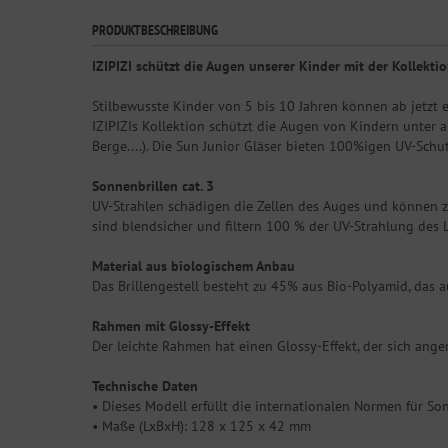
PRODUKTBESCHREIBUNG
IZIPIZI schützt die Augen unserer Kinder mit der Kollekti
Stilbewusste Kinder von 5 bis 10 Jahren können ab jetzt e
IZIPIZIs Kollektion schützt die Augen von Kindern unter a
Berge....). Die Sun Junior Gläser bieten 100%igen UV-Schu
Sonnenbrillen cat. 3
UV-Strahlen schädigen die Zellen des Auges und können z
sind blendsicher und filtern 100 % der UV-Strahlung des L
Material aus biologischem Anbau
Das Brillengestell besteht zu 45% aus Bio-Polyamid, das 
Rahmen mit Glossy-Effekt
Der leichte Rahmen hat einen Glossy-Effekt, der sich ang
Technische Daten
• Dieses Modell erfüllt die internationalen Normen für So
• Maße (LxBxH): 128 x 125 x 42 mm