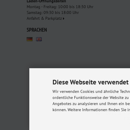
Laden-Öffnungszeiten
Montag - Freitag: 10:00 bis 18:30 Uhr
Samstag: 09:30 bis 18:00 Uhr
Anfahrt & Parkplatz
SPRACHEN
Diese Webseite verwendet 
Babyshop.de - euer Pa
Kindersitze, Babybettchen un
Wir verwenden Cookies und ähnliche Techno
ordentliche Funktionsweise der Website zu
Angebotes zu analysieren und Ihnen ein be
Alle Preise inkl. gesetzl. MwSt. zzgl.
Versandkost
können. Weitere Informationen finden Sie i
* Gilt für Lieferungen in
© 20
m