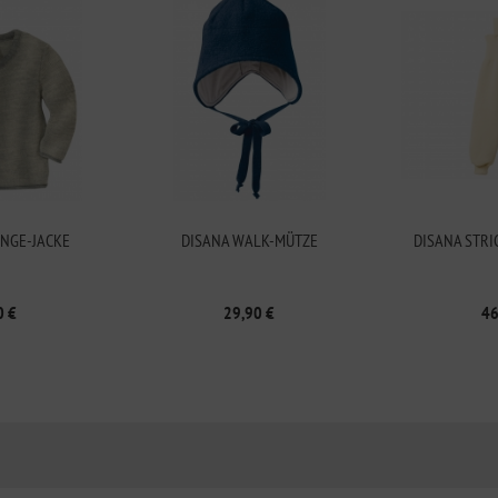
NGE-JACKE
DISANA WALK-MÜTZE
DISANA STR
0 €
29,90 €
46