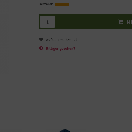
Bestand:
IN
I
Billiger gesehen?