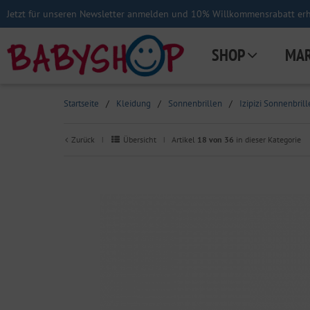
Jetzt für unseren Newsletter anmelden und 10% Willkommensrabatt erha
SHOP
MA
Startseite
/
Kleidung
/
Sonnenbrillen
/
Izipizi Sonnenbri
Zurück
Übersicht
Artikel
18 von 36
in dieser Kategorie
|
|