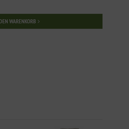
 DEN WARENKORB
n den Warenkorb