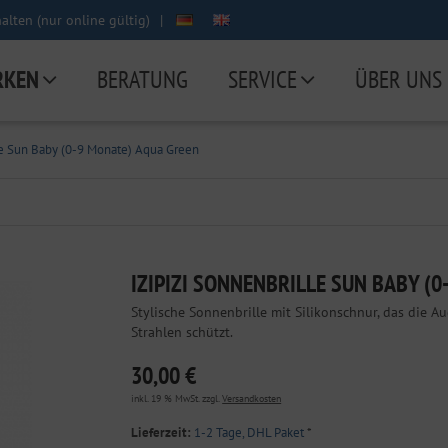
lten (nur online gültig)
|
RKEN
BERATUNG
SERVICE
ÜBER UNS
lle Sun Baby (0-9 Monate) Aqua Green
IZIPIZI SONNENBRILLE SUN BABY (
Stylische Sonnenbrille mit Silikonschnur, das die 
Strahlen schützt.
30,00 €
inkl. 19 % MwSt. zzgl.
Versandkosten
Lieferzeit:
1-2 Tage, DHL Paket
*