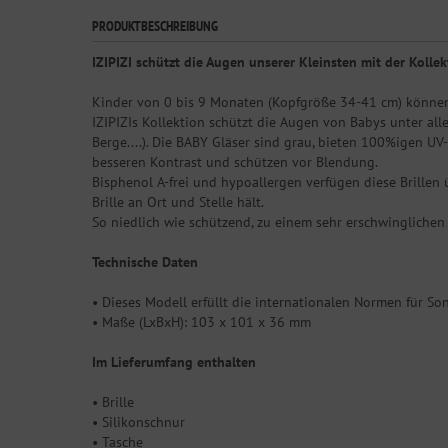
PRODUKTBESCHREIBUNG
IZIPIZI schützt die Augen unserer Kleinsten mit der Kollek
Kinder von 0 bis 9 Monaten (Kopfgröße 34-41 cm) können a
IZIPIZIs Kollektion schützt die Augen von Babys unter all
Berge....). Die BABY Gläser sind grau, bieten 100%igen UV-
besseren Kontrast und schützen vor Blendung.
Bisphenol A-frei und hypoallergen verfügen diese Brillen
Brille an Ort und Stelle hält.
So niedlich wie schützend, zu einem sehr erschwinglichen 
Technische Daten
• Dieses Modell erfüllt die internationalen Normen für So
• Maße (LxBxH): 103 x 101 x 36 mm
Im Lieferumfang enthalten
• Brille
• Silikonschnur
• Tasche