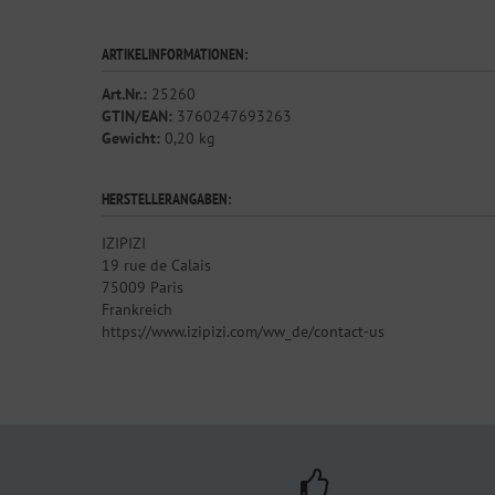
ARTIKELINFORMATIONEN:
Art.Nr.:
25260
GTIN/EAN:
3760247693263
Gewicht:
0,20 kg
HERSTELLERANGABEN:
IZIPIZI
19 rue de Calais
75009 Paris
Frankreich
https://www.izipizi.com/ww_de/contact-us