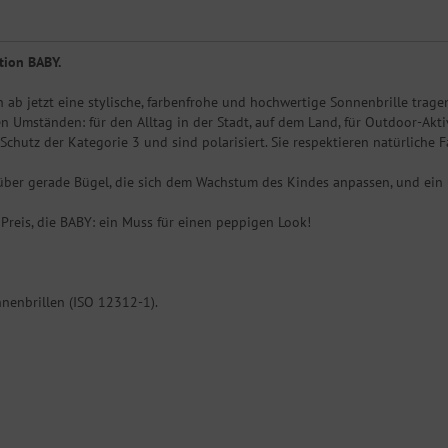
tion BABY.
b jetzt eine stylische, farbenfrohe und hochwertige Sonnenbrille trage
en Umständen: für den Alltag in der Stadt, auf dem Land, für Outdoor-Akti
Schutz der Kategorie 3 und sind polarisiert. Sie respektieren natürliche F
 über gerade Bügel, die sich dem Wachstum des Kindes anpassen, und ein u
Preis, die BABY: ein Muss für einen peppigen Look!
nnenbrillen (ISO 12312-1).