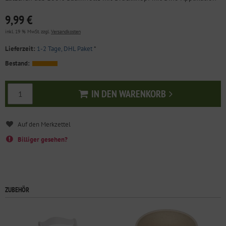
9,99 €
inkl. 19 % MwSt. zzgl.
Versandkosten
Lieferzeit:
1-2 Tage, DHL Paket
*
Bestand:
IN DEN WARENKORB
In den Warenkorb
Billiger gesehen?
ZUBEHÖR