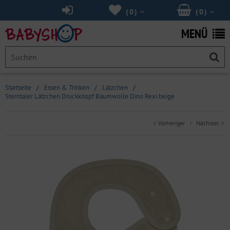
(
0
)
(
0
)
MENÜ
Startseite
/
Essen & Trinken
/
Lätzchen
/
Sterntaler Lätzchen Druckknopf Baumwolle Dino Rexi beige
Vorheriger
Nächster
|