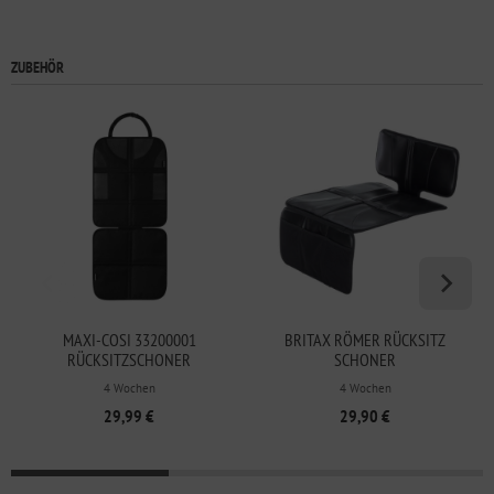
ZUBEHÖR
MAXI-COSI 33200001
BRITAX RÖMER RÜCKSITZ
RÜCKSITZSCHONER
SCHONER
KINDERSITZUNTERLAGE
4 Wochen
4 Wochen
29,99 €
29,90 €