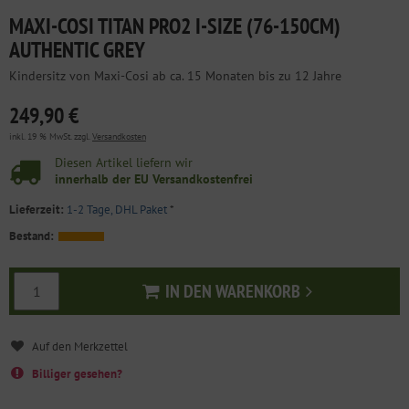
MAXI-COSI TITAN PRO2 I-SIZE (76-150CM)
AUTHENTIC GREY
Kindersitz von Maxi-Cosi ab ca. 15 Monaten bis zu 12 Jahre
249,90 €
inkl. 19 % MwSt. zzgl.
Versandkosten
Diesen Artikel liefern wir
innerhalb der EU Versandkostenfrei
Lieferzeit:
1-2 Tage, DHL Paket
*
Bestand:
IN DEN WARENKORB
In den Warenkorb
Billiger gesehen?