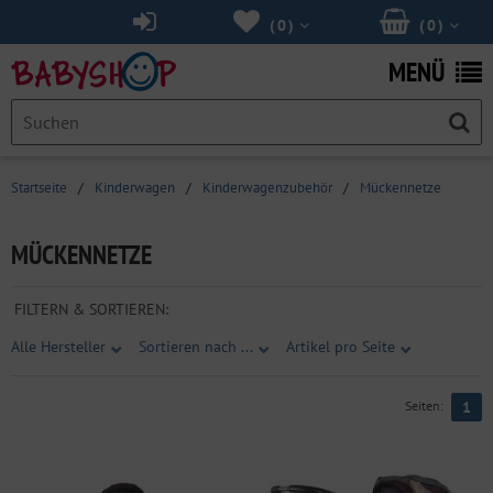
(
0
)
(
0
)
MENÜ
Startseite
/
Kinderwagen
/
Kinderwagenzubehör
/
Mückennetze
MÜCKENNETZE
FILTERN & SORTIEREN:
Alle Hersteller
Sortieren nach ...
Artikel pro Seite
Seiten:
1