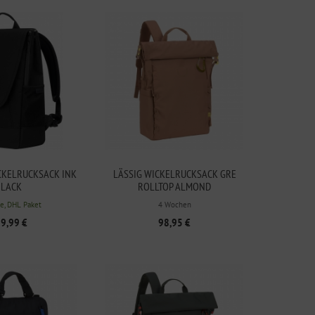
CKELRUCKSACK INK
LÄSSIG WICKELRUCKSACK GRE
BLACK
ROLLTOP ALMOND
e, DHL Paket
4 Wochen
9,99 €
98,95 €