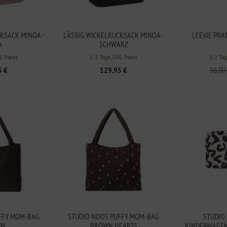
KSACK MINOA -
LÄSSIG WICKELRUCKSACK MINOA -
LEEVJE PRAM
A
SCHWARZ
HL Paket
1-2 Tage, DHL Paket
1-2 Tag
5 €
129,95 €
36,00
FFY MOM-BAG
STUDIO NOOS PUFFY MOM-BAG
STUDIO
WN
BROWN HEARTS
KINDERWAGEN