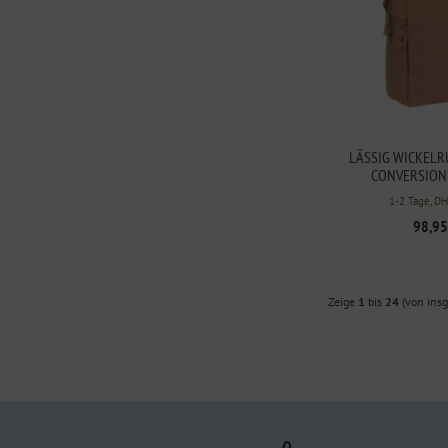
LÄSSIG WICKELR
CONVERSION
1-2 Tage, D
98,95
Zeige
1
bis
24
(von ins