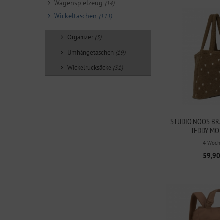
Wagenspielzeug
(14)
Wickeltaschen
(111)
Organizer
(3)
Umhängetaschen
(19)
Wickelrucksäcke
(31)
STUDIO NOOS BR
TEDDY MO
4 Woch
59,90