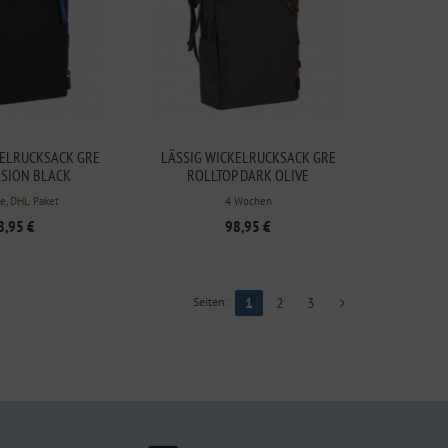
KELRUCKSACK GRE
LÄSSIG WICKELRUCKSACK GRE
SION BLACK
ROLLTOP DARK OLIVE
e, DHL Paket
4 Wochen
8,95 €
98,95 €
Seiten:
1
2
3