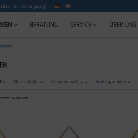
lten (nur online gültig)
|
RKEN
BERATUNG
SERVICE
ÜBER UNS
taschen
HEN
Alle Hersteller
Sortieren nach ...
Artikel pro Seite
EN:
gesamt
64
Artikeln)