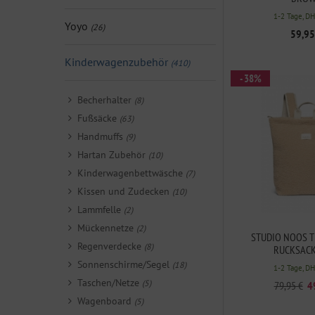
1-2 Tage, D
Yoyo
(26)
59,95
Kinderwagenzubehör
(410)
- 38%
Becherhalter
(8)
Fußsäcke
(63)
Handmuffs
(9)
Hartan Zubehör
(10)
Kinderwagenbettwäsche
(7)
Kissen und Zudecken
(10)
Lammfelle
(2)
Mückennetze
(2)
STUDIO NOOS T
Regenverdecke
(8)
RUCKSACK
Sonnenschirme/Segel
(18)
1-2 Tage, D
Taschen/Netze
(5)
79,95 €
4
Wagenboard
(5)