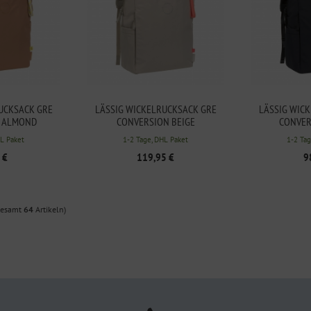
UCKSACK GRE
LÄSSIG WICKELRUCKSACK GRE
LÄSSIG WIC
 ALMOND
CONVERSION BEIGE
CONVER
HL Paket
1-2 Tage, DHL Paket
1-2 Tag
 €
119,95 €
9
gesamt
64
Artikeln)