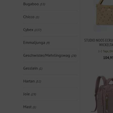
Bugaboo
(53)
Chicco
(1)
Cybex
(137)
STUDIO NOOS ECRU
Emmaljunga
(9)
WICKELT
1-2 Tage, D
Geschwister/Mehrlingswag
(28)
104,9
Gesslein
(1)
Hartan
(52)
Joie
(29)
Mast
(1)