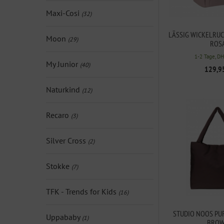
Maxi-Cosi
(32)
LÄSSIG WICKELRUC
Moon
(29)
ROS
1-2 Tage, D
My Junior
(40)
129,9
Naturkind
(12)
Recaro
(3)
Silver Cross
(2)
Stokke
(7)
TFK - Trends for Kids
(16)
STUDIO NOOS PU
Uppababy
(1)
BRO