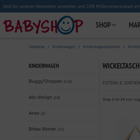
Jetzt für unseren Newsletter anmelden und 10% Willkommensrabatt erha
SHOP
MA
Startseite
/
Kinderwagen
/
Kinderwagenzubehör
/
Wickel
WICKELTASC
KINDERWAGEN
Buggy/Shopper
(126)
FILTERN & SORTIER
abc-design
(18)
Zeige
1
bis
24
(von ins
Anex
(3)
Britax Römer
(32)