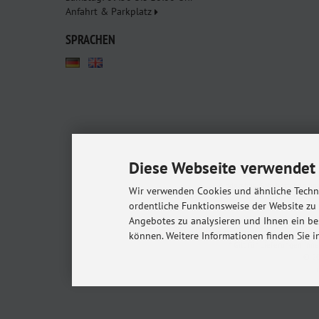
Anfahrt & Parkplatz
SPRACHEN
Diese Webseite verwendet 
Babyshop.de - euer Pa
Kindersitze, Babybettchen un
Wir verwenden Cookies und ähnliche Techno
ordentliche Funktionsweise der Website zu
Angebotes zu analysieren und Ihnen ein be
Alle Preise inkl. gesetzl. MwSt. zzgl.
Versandkost
können. Weitere Informationen finden Sie i
* Gilt für Lieferungen in
© 20
m