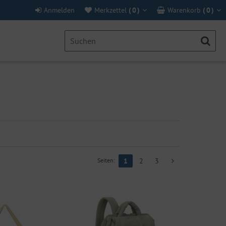
Anmelden
Merkzettel
(
0
)
Warenkorb
(
0
)
Seiten:
1
2
3