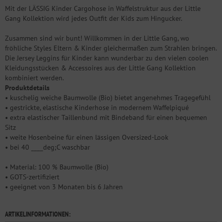
Mit der LÄSSIG Kinder Cargohose in Waffelstruktur aus der Little
Gang Kollektion wird jedes Outfit der Kids zum Hingucker.
Zusammen sind wir bunt! Willkommen in der Little Gang, wo
fröhliche Styles Eltern & Kinder gleichermaßen zum Strahlen bringen.
Die Jersey Leggins für Kinder kann wunderbar zu den vielen coolen
Kleidungsstücken & Accessoires aus der Little Gang Kollektion
kombiniert werden.
Produktdetails
• kuschelig weiche Baumwolle (Bio) bietet angenehmes Tragegefühl
• gestrickte, elastische Kinderhose in modernem Waffelpiqué
• extra elastischer Taillenbund mit Bindeband für einen bequemen
Sitz
• weite Hosenbeine für einen lässigen Oversized-Look
• bei 40 ____deg;C waschbar
• Material: 100 % Baumwolle (Bio)
• GOTS-zertifiziert
• geeignet von 3 Monaten bis 6 Jahren
ARTIKELINFORMATIONEN: