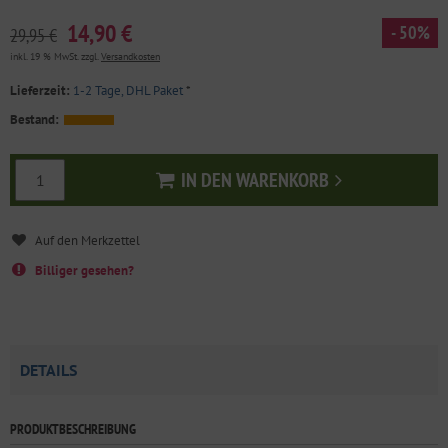
14,90 €
- 50%
29,95 €
inkl. 19 % MwSt. zzgl.
Versandkosten
Lieferzeit:
1-2 Tage, DHL Paket
*
Bestand:
IN DEN WARENKORB
In den Warenkorb
Billiger gesehen?
DETAILS
PRODUKTBESCHREIBUNG