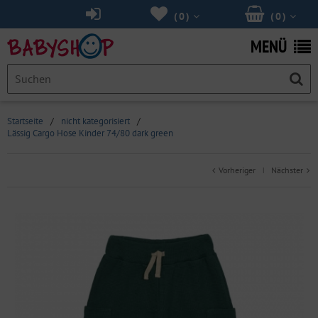
(
0
)
(
0
)
MENÜ
Startseite
/
nicht kategorisiert
/
Lässig Cargo Hose Kinder 74/80 dark green
Vorheriger
Nächster
|