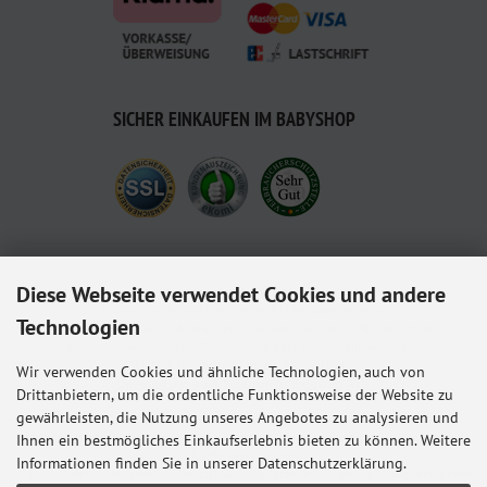
SICHER EINKAUFEN IM BABYSHOP
Diese Webseite verwendet Cookies und andere
Babyshop.de - euer Paderborner Babymarkt-Fachgeschäft für Baby und Kleinkind. Wir
führen eine Auswahl der besten Kinderwagenmodelle,
Technologien
Kindersitze, Babybettchen und vieles mehr von allen namhaften Herstellern. Besucht
uns in der Paderborner Fußgängerzone oder bestellt online bei uns.
Wir sind für euch und euren Nachwuchs da.
Wir verwenden Cookies und ähnliche Technologien, auch von
Lieferung mit ♥ aus Paderborn in die ganze Welt.
Drittanbietern, um die ordentliche Funktionsweise der Website zu
gewährleisten, die Nutzung unseres Angebotes zu analysieren und
Alle Preise inkl. gesetzl. MwSt. zzgl.
Versandkosten
. Die durchgestrichenen Preise
entsprechen dem bisherigen Preis bei Babyshop Hunstig - Online Familienfachgeschäft
Ihnen ein bestmögliches Einkaufserlebnis bieten zu können. Weitere
für Babyausstattung.
Informationen finden Sie in unserer Datenschutzerklärung.
* Gilt für Lieferungen innerhalb Deutschlands, Lieferzeiten für andere Länder entnehmen