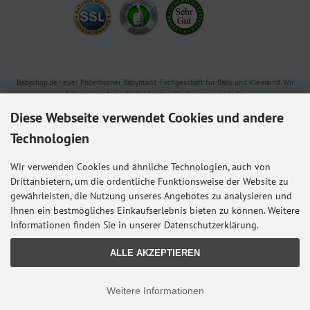
Babyshop.de - euer Paderborner Babymarkt-Fachgeschäft für Baby und Kleinkind. Wir
führen eine Auswahl der besten Kinderwagenmodelle,
Kindersitze, Babybettchen und vieles mehr von allen namhaften Herstellern. Besucht
Diese Webseite verwendet Cookies und andere
uns in der Paderborner Fußgängerzone oder bestellt online bei uns.
Wir sind für euch und euren Nachwuchs da.
Technologien
Lieferung mit ♥ aus Paderborn in die ganze Welt.
Alle Preise inkl. gesetzl. MwSt. zzgl.
Versandkosten
. Die durchgestrichenen Preise
Wir verwenden Cookies und ähnliche Technologien, auch von
entsprechen dem bisherigen Preis bei Babyshop Hunstig - Online Familienfachgeschäft
Drittanbietern, um die ordentliche Funktionsweise der Website zu
für Babyausstattung.
gewährleisten, die Nutzung unseres Angebotes zu analysieren und
* Gilt für Lieferungen innerhalb Deutschlands, Lieferzeiten für andere Länder entnehmen
Ihnen ein bestmögliches Einkaufserlebnis bieten zu können. Weitere
Sie bitte der Schaltfläche mit den Versandinformationen.
© 2026 Babyshop Hunstig - Online Familienfachgeschäft für Babyausstattung • Alle
Informationen finden Sie in unserer Datenschutzerklärung.
Rechte vorbehalten
modified eCommerce Shopsoftware © 2009-2026 • Design & Programmierung Rehm
ALLE AKZEPTIEREN
Webdesign
Weitere Informationen