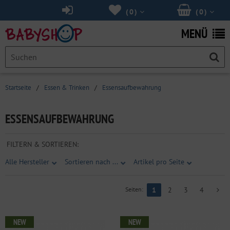
(
0
)
(
0
)
MENÜ
Startseite
/
Essen & Trinken
/
Essensaufbewahrung
ESSENSAUFBEWAHRUNG
FILTERN & SORTIEREN:
Alle Hersteller
Sortieren nach ...
Artikel pro Seite
Seiten:
1
2
3
4
NEW
NEW