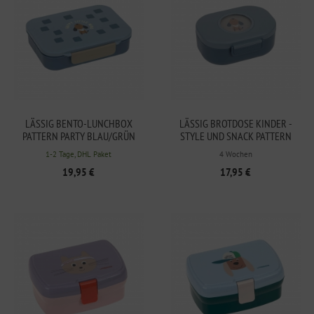
LÄSSIG BENTO-LUNCHBOX
LÄSSIG BROTDOSE KINDER -
PATTERN PARTY BLAU/GRÜN
STYLE UND SNACK PATTERN
PARTY BLAU/GRÜN
1-2 Tage, DHL Paket
4 Wochen
19,95 €
17,95 €