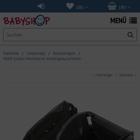
(
0
)
(
0
)
MENÜ
Startseite
/
Unterwegs
/
Bollerwagen
/
VEER Cruiser Hecktasche dunkelgrau/schwarz
Vorheriger
Nächster
|