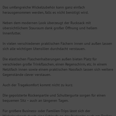
Das umfangreiche Wickelzubehör kann ganz einfach
herausgenommen werden, falls es nicht benötigt wird.
Neben dem modernen Look überzeugt der Rucksack mit
übersichtlichem Stauraum dank großer Öffnung und hellem
Innenfutter.
In vielen verschiedenen praktischen Fächern innen und außen lassen
sich alle wichtigen Utensilien durchdacht verstauen.
Die elastischen Flaschenhalterungen außen bieten Platz für
verschieden große Trinkflaschen, einen Regenschirm, etc. In einem
Netztfach innen sowie einem praktischen Nassfach lassen sich weitere
Gegenstände clever verstauen.
Auch der Tragekomfort kommt nicht zu kurz.
Die gepolsterte Rückenpartie und Schultergurte sorgen für einen
bequemen Sitz – auch an längeren Tagen.
Für größere Business- oder Familien-Trips lässt sich der