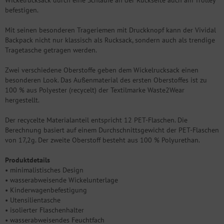
Wickelrucksack durch eine Schlaufe an der Rückseite auch am Trolley
befestigen.
Mit seinen besonderen Trageriemen mit Druckknopf kann der Vividal
Backpack nicht nur klassisch als Rucksack, sondern auch als trendige
Tragetasche getragen werden.
Zwei verschiedene Oberstoffe geben dem Wickelrucksack einen
besonderen Look. Das Außenmaterial des ersten Oberstoffes ist zu
100 % aus Polyester (recycelt) der Textilmarke Waste2Wear
hergestellt.
Der recycelte Materialanteil entspricht 12 PET-Flaschen. Die
Berechnung basiert auf einem Durchschnittsgewicht der PET-Flaschen
von 17,2g. Der zweite Oberstoff besteht aus 100 % Polyurethan.
Produktdetails
• minimalistisches Design
• wasserabweisende Wickelunterlage
• Kinderwagenbefestigung
• Utensilientasche
• isolierter Flaschenhalter
• wasserabweisendes Feuchtfach