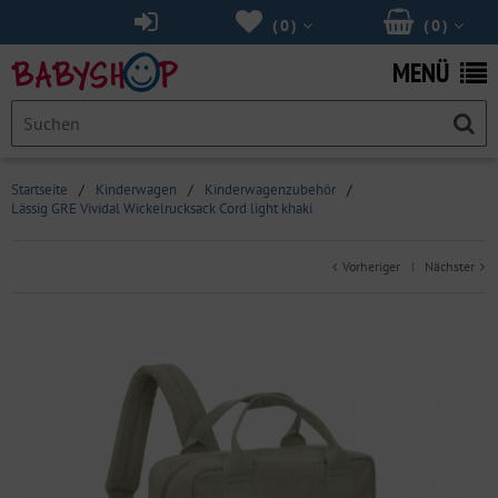
(
0
)
(
0
)
MENÜ
Startseite
/
Kinderwagen
/
Kinderwagenzubehör
/
Lässig GRE Vividal Wickelrucksack Cord light khaki
Vorheriger
Nächster
|