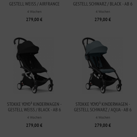
GESTELL WEISS / AIRFRANCE B
GESTELL SCHWARZ / BLACK - AB 6
LUE - AB 6 MONATEN
MONATEN
4 Wochen
4 Wochen
279,00 €
279,00 €
STOKKE YOYO³ KINDERWAGEN -
STOKKE YOYO³ KINDERWAGEN -
GESTELL WEISS / BLACK - AB 6 M
GESTELL SCHWARZ / AQUA - AB 6
ONATEN
MONATEN
4 Wochen
4 Wochen
279,00 €
279,00 €