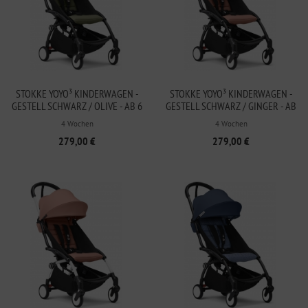
STOKKE YOYO³ KINDERWAGEN -
STOKKE YOYO³ KINDERWAGEN -
GESTELL SCHWARZ / OLIVE - AB 6
GESTELL SCHWARZ / GINGER - AB
MONATEN
6 MONATEN
4 Wochen
4 Wochen
279,00 €
279,00 €