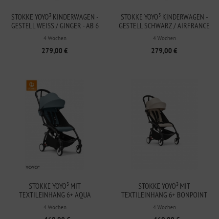
STOKKE YOYO³ KINDERWAGEN -
STOKKE YOYO³ KINDERWAGEN -
GESTELL WEISS / GINGER - AB 6 M
GESTELL SCHWARZ / AIRFRANCE
ONATEN
BLUE - AB 6 MONATEN
4 Wochen
4 Wochen
279,00 €
279,00 €
STOKKE YOYO³ MIT
STOKKE YOYO³ MIT
TEXTILEINHANG 6+ AQUA
TEXTILEINHANG 6+ BONPOINT
4 Wochen
4 Wochen