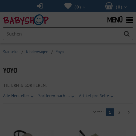
(
0
)
(
0
)
MENÜ
Startseite
/
Kinderwagen
/
Yoyo
YOYO
FILTERN & SORTIEREN:
Alle Hersteller
Sortieren nach ...
Artikel pro Seite
Seiten:
1
2