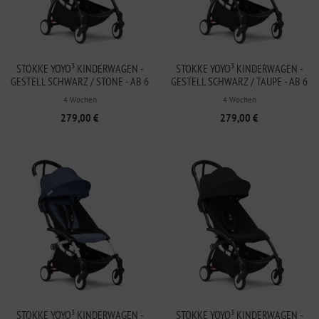
STOKKE YOYO³ KINDERWAGEN -
STOKKE YOYO³ KINDERWAGEN -
GESTELL SCHWARZ / STONE - AB 6
GESTELL SCHWARZ / TAUPE - AB 6
MONATEN
MONATEN
4 Wochen
4 Wochen
279,00 €
279,00 €
STOKKE YOYO³ KINDERWAGEN -
STOKKE YOYO³ KINDERWAGEN -