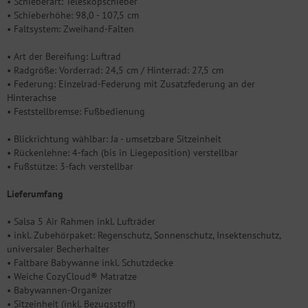
• Schieberart: Teleskopschieber
• Schieberhöhe: 98,0 - 107,5 cm
• Faltsystem: Zweihand-Falten
• Art der Bereifung: Luftrad
• Radgröße: Vorderrad: 24,5 cm / Hinterrad: 27,5 cm
• Federung: Einzelrad-Federung mit Zusatzfederung an der
Hinterachse
• Feststellbremse: Fußbedienung
• Blickrichtung wählbar: Ja - umsetzbare Sitzeinheit
• Rückenlehne: 4-fach (bis in Liegeposition) verstellbar
• Fußstütze: 3-fach verstellbar
Lieferumfang
• Salsa 5 Air Rahmen inkl. Lufträder
• inkl. Zubehörpaket: Regenschutz, Sonnenschutz, Insektenschutz,
universaler Becherhalter
• Faltbare Babywanne inkl. Schutzdecke
• Weiche CozyCloud® Matratze
• Babywannen-Organizer
• Sitzeinheit (inkl. Bezugsstoff)