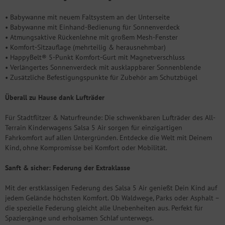
• Babywanne mit neuem Faltsystem an der Unterseite
• Babywanne mit Einhand-Bedienung für Sonnenverdeck
• Atmungsaktive Rückenlehne mit großem Mesh-Fenster
• Komfort-Sitzauflage (mehrteilig & herausnehmbar)
• HappyBelt® 5-Punkt Komfort-Gurt mit Magnetverschluss
• Verlängertes Sonnenverdeck mit ausklappbarer Sonnenblende
• Zusätzliche Befestigungspunkte für Zubehör am Schutzbügel
Überall zu Hause dank Lufträder
Für Stadtflitzer & Naturfreunde: Die schwenkbaren Lufträder des All-
Terrain Kinderwagens Salsa 5 Air sorgen für einzigartigen
Fahrkomfort auf allen Untergründen. Entdecke die Welt mit Deinem
Kind, ohne Kompromisse bei Komfort oder Mobilität.
Sanft & sicher: Federung der Extraklasse
Mit der erstklassigen Federung des Salsa 5 Air genießt Dein Kind auf
jedem Gelände höchsten Komfort. Ob Waldwege, Parks oder Asphalt –
die spezielle Federung gleicht alle Unebenheiten aus. Perfekt für
Spaziergänge und erholsamen Schlaf unterwegs.