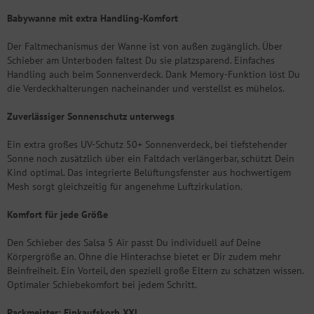
Babywanne mit extra Handling-Komfort
Der Faltmechanismus der Wanne ist von außen zugänglich. Über
Schieber am Unterboden faltest Du sie platzsparend. Einfaches
Handling auch beim Sonnenverdeck. Dank Memory-Funktion löst Du
die Verdeckhalterungen nacheinander und verstellst es mühelos.
Zuverlässiger Sonnenschutz unterwegs
Ein extra großes UV-Schutz 50+ Sonnenverdeck, bei tiefstehender
Sonne noch zusätzlich über ein Faltdach verlängerbar, schützt Dein
Kind optimal. Das integrierte Belüftungsfenster aus hochwertigem
Mesh sorgt gleichzeitig für angenehme Luftzirkulation.
Komfort für jede Größe
Den Schieber des Salsa 5 Air passt Du individuell auf Deine
Körpergröße an. Ohne die Hinterachse bietet er Dir zudem mehr
Beinfreiheit. Ein Vorteil, den speziell große Eltern zu schätzen wissen.
Optimaler Schiebekomfort bei jedem Schritt.
Packmeister: Einkaufskorb XXL