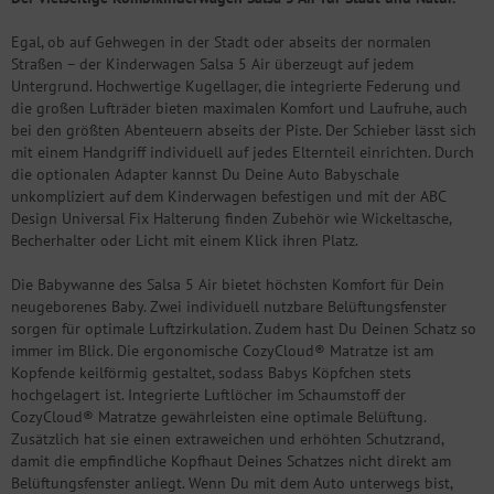
Egal, ob auf Gehwegen in der Stadt oder abseits der normalen
Straßen – der Kinderwagen Salsa 5 Air überzeugt auf jedem
Untergrund. Hochwertige Kugellager, die integrierte Federung und
die großen Lufträder bieten maximalen Komfort und Laufruhe, auch
bei den größten Abenteuern abseits der Piste. Der Schieber lässt sich
mit einem Handgriff individuell auf jedes Elternteil einrichten. Durch
die optionalen Adapter kannst Du Deine Auto Babyschale
unkompliziert auf dem Kinderwagen befestigen und mit der ABC
Design Universal Fix Halterung finden Zubehör wie Wickeltasche,
Becherhalter oder Licht mit einem Klick ihren Platz.
Die Babywanne des Salsa 5 Air bietet höchsten Komfort für Dein
neugeborenes Baby. Zwei individuell nutzbare Belüftungsfenster
sorgen für optimale Luftzirkulation. Zudem hast Du Deinen Schatz so
immer im Blick. Die ergonomische CozyCloud® Matratze ist am
Kopfende keilförmig gestaltet, sodass Babys Köpfchen stets
hochgelagert ist. Integrierte Luftlöcher im Schaumstoff der
CozyCloud® Matratze gewährleisten eine optimale Belüftung.
Zusätzlich hat sie einen extraweichen und erhöhten Schutzrand,
damit die empfindliche Kopfhaut Deines Schatzes nicht direkt am
Belüftungsfenster anliegt. Wenn Du mit dem Auto unterwegs bist,