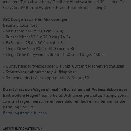
feuchtem Tuch abwischen / Textilien: Handwäsche bei 30____deg;C /
CozyCloud® Bezug: Hygienisch waschbar bis 60____deg;C
ABC Design Salsa 5 Air Abmessungen
Details Sitzkomfort
• Sitzfläche: 21,0 x 30,0 cm (L x B)
• Rückenlehne: 52,0 x 30,0 cm (H x B)
• Fußstütze: 25,0 x 30,0 cm (L x B)
• Liegefläche Sitz: 98,0 x 30,0 cm (L x B)
• Liegefläche Babywanne: Breite: 35,0 cm / Länge: 77,0 cm
• Gurtsystem: Mitwachsender 5-Punkt-Gurt mit Magnetverschlüssen
• Schutzbügel: Abnehmbar / Aufklappbar
• Sonnenverdeck: Ausklappbar mit UV-Schutz 50+
Du möchest den Wagen einmal in live sehen und Probeschieben oder
hast weitere Fragen?
Gerne berät Dich unser geschultes Fachpersonal
zu allen Fragen hierzu. Vereinbare dafür einfach einen Termin für die
Beratung vor Ort:
Beratungstermin buchen
ARTIKELINFORMATIONEN: