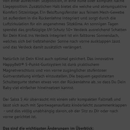
von einer aufrechten Sitzposition, in eine Ruhe oder komplett flache
Liegeposition. Zusätzlichen Halt bietet die weiche und atmungsaktive
Komfort-Sitzeinlage. Ein Belüftungsfenster aus feinem Mesh-Gewebe
ist außerdem in die Rückenlehne integriert und sorgt durch die
Luftzirkulation für ein angenehmes Sitzklima. An sonnigen Tagen
spendet das großzügige UV-Schutz 50+ Verdeck ausreichend Schatten
für Dein Kind. Ins Verdeck integriert ist ein faltbares Sonnendach,
welches sich bei tiefstehender Sonne nach vorne ausklappen lässt
und das Verdeck damit zusätzlich verlängert.
Natürlich ist Dein Kind auch optimal gesichert. Das innovative
HappyBelt® 5-Punkt-Gurtsystem ist dank praktischem
Magnetverschluss und von vorne zugänglicher stufenloser
Gurtverstellung einfach einzustellen. Die bequem gepolsterten
Schultergurte stehen etwas von der Rückenlehne ab, so dass Du Dein
Baby viel einfacher hineinsetzen kannst.
Der Salsa 5 Air überrascht mit einem sehr kompakten Faltmaß und
lässt sich auch mit Sportwagenaufsatz kinderleicht zusammenklappen
– und das völlig unabhängig davon, ob der Sitz zu Dir oder nach
vorne gerichtet ist.
Das sind die wichtigsten Änderungen im Überblick: