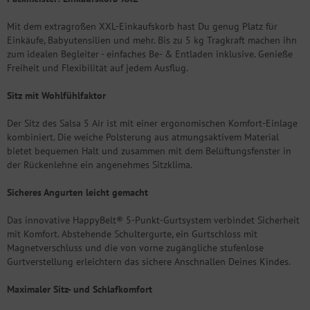
Mit dem extragroßen XXL-Einkaufskorb hast Du genug Platz für
Einkäufe, Babyutensilien und mehr. Bis zu 5 kg Tragkraft machen ihn
zum idealen Begleiter - einfaches Be- & Entladen inklusive. Genieße
Freiheit und Flexibilität auf jedem Ausflug.
Sitz mit Wohlfühlfaktor
Der Sitz des Salsa 5 Air ist mit einer ergonomischen Komfort-Einlage
kombiniert. Die weiche Polsterung aus atmungsaktivem Material
bietet bequemen Halt und zusammen mit dem Belüftungsfenster in
der Rückenlehne ein angenehmes Sitzklima.
Sicheres Angurten leicht gemacht
Das innovative HappyBelt® 5-Punkt-Gurtsystem verbindet Sicherheit
mit Komfort. Abstehende Schultergurte, ein Gurtschloss mit
Magnetverschluss und die von vorne zugängliche stufenlose
Gurtverstellung erleichtern das sichere Anschnallen Deines Kindes.
Maximaler Sitz- und Schlafkomfort