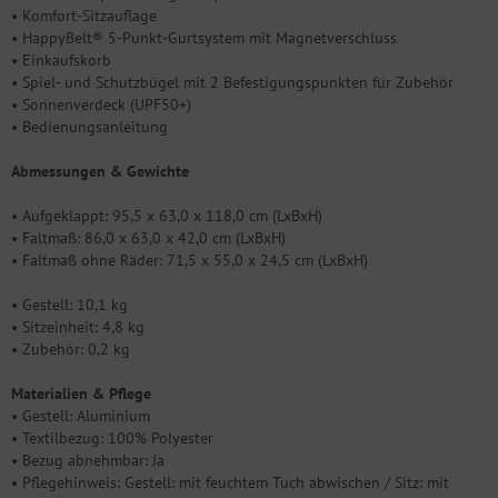
• Komfort-Sitzauflage
• HappyBelt® 5-Punkt-Gurtsystem mit Magnetverschluss
• Einkaufskorb
• Spiel- und Schutzbügel mit 2 Befestigungspunkten für Zubehör
• Sonnenverdeck (UPF50+)
• Bedienungsanleitung
Abmessungen & Gewichte
• Aufgeklappt: 95,5 x 63,0 x 118,0 cm (LxBxH)
• Faltmaß: 86,0 x 63,0 x 42,0 cm (LxBxH)
• Faltmaß ohne Räder: 71,5 x 55,0 x 24,5 cm (LxBxH)
• Gestell: 10,1 kg
• Sitzeinheit: 4,8 kg
• Zubehör: 0,2 kg
Materialien & Pflege
• Gestell: Aluminium
• Textilbezug: 100% Polyester
• Bezug abnehmbar: Ja
• Pflegehinweis: Gestell: mit feuchtem Tuch abwischen / Sitz: mit