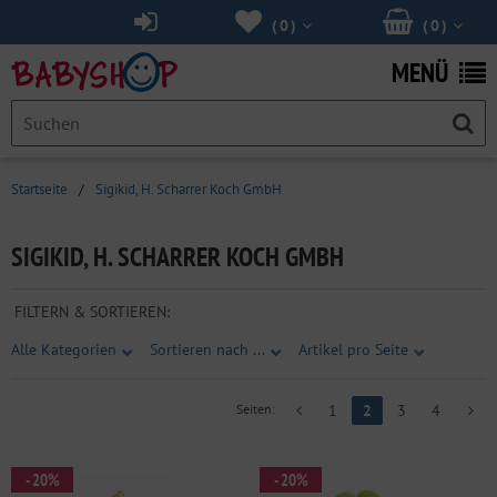
(
0
)
(
0
)
MENÜ
Startseite
/
Sigikid, H. Scharrer Koch GmbH
SIGIKID, H. SCHARRER KOCH GMBH
FILTERN & SORTIEREN:
Alle Kategorien
Sortieren nach ...
Artikel pro Seite
Seiten:
1
2
3
4
- 20%
- 20%