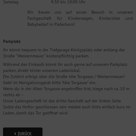
Samstag
9:30 bis 18:00 Uhr
Wir freuen uns auf euren Besuch in unserem
Fachgeschäft für Kinderwagen, Kindersitze und
Babybedarf in Paderborn!
Parkplatz
Ihr könnt bequem in der Tiefgarage Königsplatz oder entlang der
Straße "Westernmauer" kostenpflichtig parken.
Während des Einkaufs könnt ihr auch gerne auf unserem Parkplatz
parken, direkt hinter unserem Ladenlokal.
Die Zufahrt erfolgt über die Straße Alte Torgasse / Westernmauer!
Gebt im Navigationsgerät bitte "Alte Torgasse" ein.
Wenn du in der Alten Torgasse angetroffen bist, biege nach ca. 10 m
rechts ab –
Unser Ladengeschäft ist das dritte Geschäft auf der linken Seite.
Sollte das Hoftor geschlossen sein meldet euch bitte einfach kurz im
Laden, damit das Tor geöffnet wird.
ZURÜCK