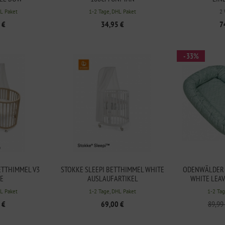
HL Paket
1-2 Tage, DHL Paket
2
 €
34,95 €
7
- 33%
ETTHIMMEL V3
STOKKE SLEEPI BETTHIMMEL WHITE
ODENWÄLDER
E
AUSLAUFARTIKEL
WHITE LEAV
HL Paket
1-2 Tage, DHL Paket
1-2 Tag
 €
69,00 €
89,99