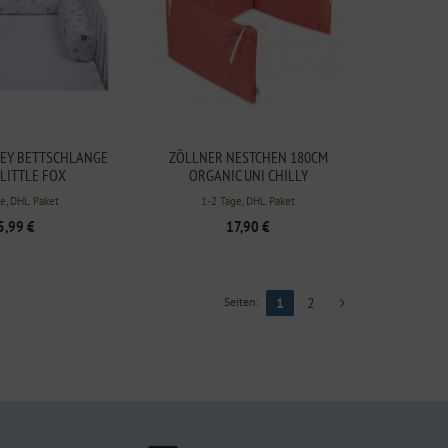
SEY BETTSCHLANGE
ZÖLLNER NESTCHEN 180CM
LITTLE FOX
ORGANIC UNI CHILLY
e, DHL Paket
1-2 Tage, DHL Paket
5,99 €
17,90 €
Seiten:
1
2