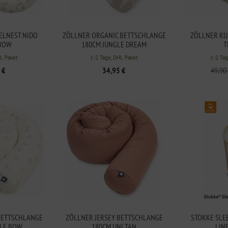
ELNEST NIDO
ZÖLLNER ORGANIC BETTSCHLANGE
ZÖLLNER KU
 BOW
180CM JUNGLE DREAM
T
HL Paket
1-2 Tage, DHL Paket
1-2 Tag
 €
34,95 €
49,90
BETTSCHLANGE
ZÖLLNER JERSEY BETTSCHLANGE
STOKKE SLEE
TLE BOW
180CM UNI TAN
LINE