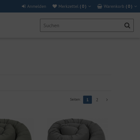
Anmelden
Merkzettel
(
0
)
Warenkorb
(
0
)
Seiten:
1
2