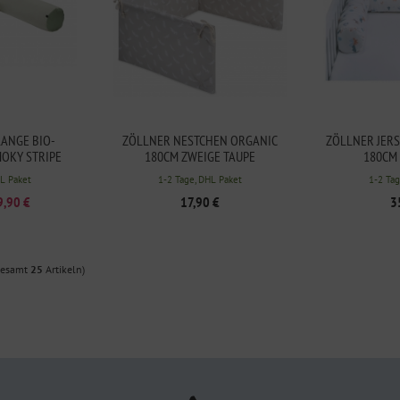
LANGE BIO-
ZÖLLNER NESTCHEN ORGANIC
ZÖLLNER JER
OKY STRIPE
180CM ZWEIGE TAUPE
180CM 
HL Paket
1-2 Tage, DHL Paket
1-2 Tag
9,90 €
17,90 €
3
gesamt
25
Artikeln)