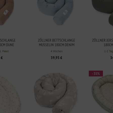
TSCHLANGE
ZÖLLNER BETTSCHLANGE
ZÖLLNER JER
0CM DUNE
MUSSELIN 180CM DENIM
180CM
HL Paket
4 Wochen
1-2 Tag
 €
39,95 €
3
- 35%