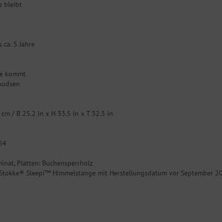
e bleibt
 ca. 5 Jahre
ode kommt
nudsen
m / B 25.2 in x H 33.5 in x T 32.3 in
264
inat, Platten: Buchensperrholz
it Stokke® Sleepi™ Himmelstange mit Herstellungsdatum vor September 2