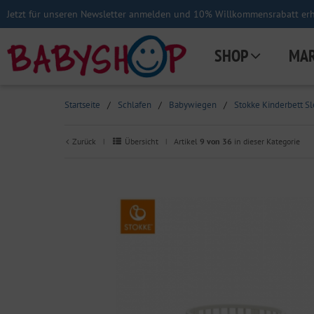
Jetzt für unseren Newsletter anmelden und 10% Willkommensrabatt erha
SHOP
MA
Startseite
/
Schlafen
/
Babywiegen
/
Stokke Kinderbett Sl
Zurück
Übersicht
Artikel
9 von 36
in dieser Kategorie
|
|