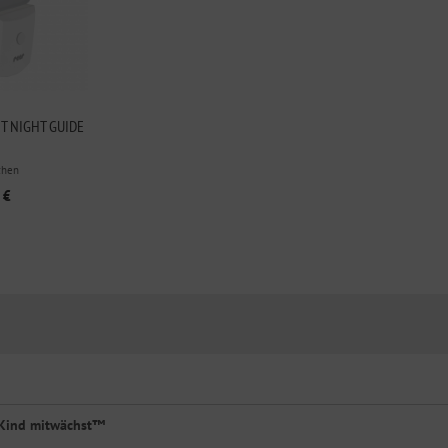
T NIGHT GUIDE
chen
 €
 Kind mitwächst™