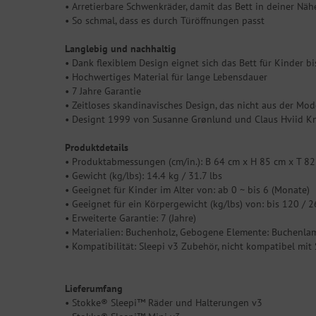
• Arretierbare Schwenkräder, damit das Bett in deiner Näh
• So schmal, dass es durch Türöffnungen passt
Langlebig und nachhaltig
• Dank flexiblem Design eignet sich das Bett für Kinder bis
• Hochwertiges Material für lange Lebensdauer
• 7 Jahre Garantie
• Zeitloses skandinavisches Design, das nicht aus der M
• Designt 1999 von Susanne Grønlund und Claus Hviid K
Produktdetails
• Produktabmessungen (cm/in.): B 64 cm x H 85 cm x T 82 c
• Gewicht (kg/lbs): 14.4 kg / 31.7 lbs
• Geeignet für Kinder im Alter von: ab 0 ~ bis 6 (Monate)
• Geeignet für ein Körpergewicht (kg/lbs) von: bis 120 / 
• Erweiterte Garantie: 7 (Jahre)
• Materialien: Buchenholz, Gebogene Elemente: Buchenlam
• Kompatibilität: Sleepi v3 Zubehör, nicht kompatibel m
Lieferumfang
• Stokke® Sleepi™ Räder und Halterungen v3