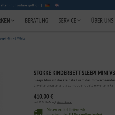
lten (nur online gültig)
|
RKEN
BERATUNG
SERVICE
ÜBER UNS
eepi Mini v3 White
STOKKE KINDERBETT SLEEPI MINI V
Sleepi Mini ist die kleinste Form des mitwachsenden
Erweiterungsteile bis zum Jugendbett erweitern kan
410,00 €
inkl. 19 % MwSt. zzgl.
Versandkosten
Diesen Artikel liefern wir
innerhalb der EU Versandkostenfrei