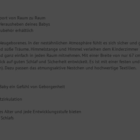
sport von Raum zu Raum
d Herausheben deines Babys
Zubehör erhältlich
n Neugeborenes. In der nestähnlichen Atmosphäre fühlt es sich sicher und
 und süße Träume. Himmelstange und Himmel verleihen dem Kinderzimmer 
d ganz einfach in jeden Raum mitnehmen. Mit einer Breite von nur 67 cm i
 auf guten Schlaf und Sicherheit entwickelt. Es ist mit einer festen und
ich). Dazu passen das atmungsaktive Nestchen und hochwertige Textilien.
 Baby ein Gefühl von Geborgenheit
tzirkulation
edes Alter und jede Entwicklungsstufe bieten
Schlafs