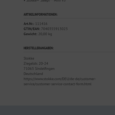
• Stokke® Sleepi™ Mini v3
ARTIKELINFORMATIONEN:
Art.Nr.:
111416
GTIN/EAN:
7040355913023
Gewicht:
20,00 kg
HERSTELLERANGABEN:
Stokke
Ziegelstr. 20-24
71063 Sindelfingen
Deutschland
https://www.stokke.com/DEU/de-de/customer-
service/customer-service-contact-form.html