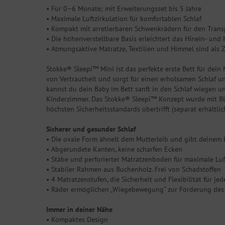
• Für 0–6 Monate; mit Erweiterungsset bis 5 Jahre
• Maximale Luftzirkulation für komfortablen Schlaf
• Kompakt mit arretierbaren Schwenkrädern für den Tran
• Die höhenverstellbare Basis erleichtert das Hinein- un
• Atmungsaktive Matratze, Textilien und Himmel sind als 
Stokke® Sleepi™ Mini ist das perfekte erste Bett für dei
von Vertrautheit und sorgt für einen erholsamen Schlaf
kannst du dein Baby im Bett sanft in den Schlaf wiegen un
Kinderzimmer. Das Stokke® Sleepi™ Konzept wurde mit Blick
höchsten Sicherheitsstandards übertrifft (separat erhältl
Sicherer und gesunder Schlaf
• Die ovale Form ähnelt dem Mutterleib und gibt deinem
• Abgerundete Kanten, keine scharfen Ecken
• Stäbe und perforierter Matratzenboden für maximale Luf
• Stabiler Rahmen aus Buchenholz. Frei von Schadstoffen
• 4 Matratzenstufen, die Sicherheit und Flexibilität für j
• Räder ermöglichen „Wiegebewegung“ zur Förderung des 
Immer in deiner Nähe
• Kompaktes Design