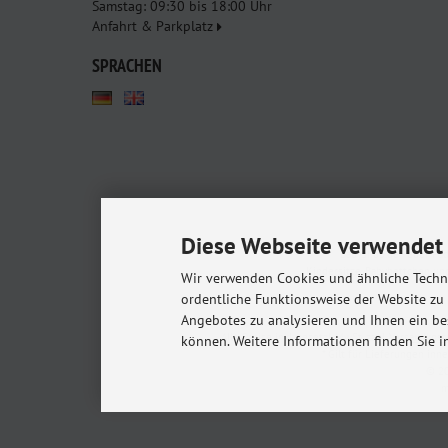
Samstag: 09:30 bis 18:00 Uhr
Anfahrt & Parkplatz
SPRACHEN
Diese Webseite verwendet 
Babyshop.de - euer Pa
Kindersitze, Babybettchen un
Wir verwenden Cookies und ähnliche Techno
ordentliche Funktionsweise der Website zu
Angebotes zu analysieren und Ihnen ein be
Alle Preise inkl. gesetzl. MwSt. zzgl.
Versandkost
können. Weitere Informationen finden Sie i
* Gilt für Lieferungen in
© 20
m