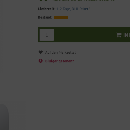
Lieferzeit:
1-2 Tage, DHL Paket
*
Bestand:
IN
I
Billiger gesehen?