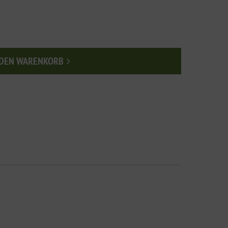
 DEN WARENKORB
n den Warenkorb