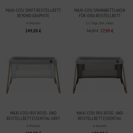
MAXI-COSI SWIFT BEISTELLBETT
MAXI-COSI SPANNBETTLAKEN
BEYOND GRAPHITE
FÜR IORA BEISTELLBETT
WHITE/GREY
4 Wochen
1-2 Tage, DHL Paket
249,00 €
34,99 €
27,90 €
MAXI-COSI IRIS REISE- UND
MAXI-COSI IRIS REISE- UND
BEISTELLBETT ESSENTIAL GREY
BEISTELLBETT ESSENTIAL
GRAPHITE
4 Wochen
4 Wochen