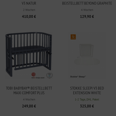
V3 NATUR
BEISTELLBETT BEYOND GRAPHITE
ECO
2 Wochen
4 Wochen
410,00 €
129,90 €
TOBI BABYBAY® BEISTELLBETT
STOKKE SLEEPI V3 BED
MAXI COMFORT PLUS
EXTENSION WHITE
SCHIEFERGRAU MIT MATRATZE
4 Wochen
1-2 Tage, DHL Paket
KLIMA
249,00 €
325,00 €