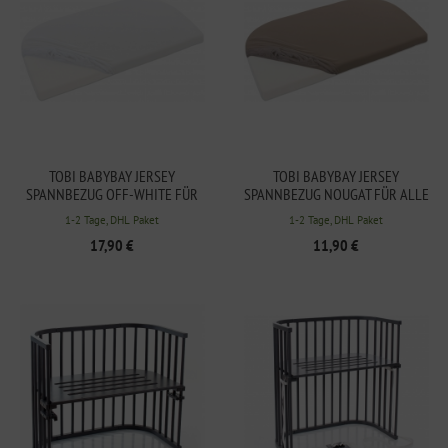
TOBI BABYBAY JERSEY
TOBI BABYBAY JERSEY
SPANNBEZUG OFF-WHITE FÜR
SPANNBEZUG NOUGAT FÜR ALLE
ALLE MODELLE AUSSER O
MODELLE AUSSER ORIGINAL
1-2 Tage, DHL Paket
1-2 Tage, DHL Paket
RIGINAL
17,90 €
11,90 €