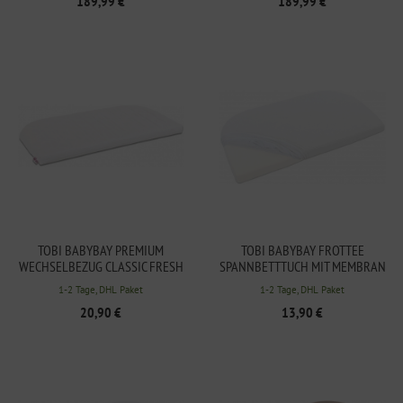
189,99 €
189,99 €
TOBI BABYBAY PREMIUM
TOBI BABYBAY FROTTEE
WECHSELBEZUG CLASSIC FRESH
SPANNBETTTUCH MIT MEMBRAN
FÜR MODELL
PASSEND FÜR MODELL
1-2 Tage, DHL Paket
1-2 Tage, DHL Paket
COMFORT/BOXSPRING COMFORT
MAXI/MIDI/MINI/BOXSPRING/COMF
20,90 €
13,90 €
PLUS