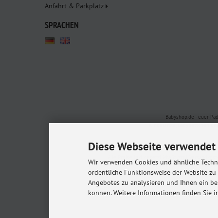
Anfahrt & Parkplatz
SPRACHEN
Babyshop.de - euer Pa
Kindersitze, Babybettchen un
Diese Webseite verwendet 
Alle Preise inkl. gesetzl. MwSt. zzgl.
Versandkost
Wir verwenden Cookies und ähnliche Techno
* Gilt für Lieferungen in
ordentliche Funktionsweise der Website zu
© 20
Angebotes zu analysieren und Ihnen ein be
m
können. Weitere Informationen finden Sie i