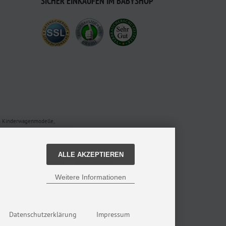
SICHER EINKAUFEN IM BABYSHOP
en Kinderwagenmodelle,
oder bestellt online bei uns.
ALLE AKZEPTIEREN
nline Familienfachgeschäft für Babyausstattung.
 den Versandinformationen.
Weitere Informationen
alten
gn
Datenschutzerklärung
Impressum