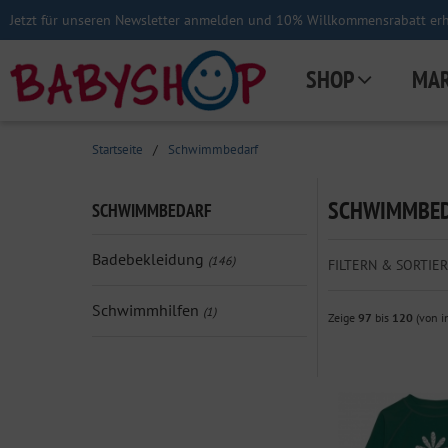
Jetzt für unseren Newsletter anmelden und 10% Willkommensrabatt erha
SHOP
MA
Startseite
/
Schwimmbedarf
SCHWIMMBE
SCHWIMMBEDARF
Badebekleidung
(146)
FILTERN & SORTIER
Schwimmhilfen
(1)
Zeige
97
bis
120
(von 