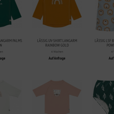
LANGARM PALMS
LÄSSIG UV-SHIRT LANGARM
LÄSSIG LSF 
N
RAINBOW GOLD
POW
en
4 Wochen
4
rage
Auf Anfrage
Auf