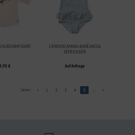
60 KURZARM SHIRT
LIEWOOD AMARA BADEANZUG
SEERSUCKER
4,90 €
Auf Anfrage
Seiten:
1
2
3
4
5
...