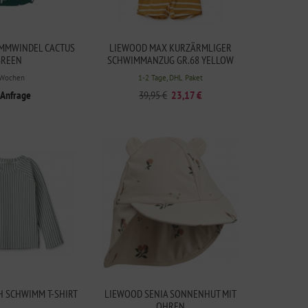
IMMWINDEL CACTUS
LIEWOOD MAX KURZÄRMLIGER
GREEN
SCHWIMMANZUG GR.68 YELLOW
MELLOW
 Wochen
1-2 Tage, DHL Paket
 Anfrage
39,95 €
23,17 €
 SCHWIMM T-SHIRT
LIEWOOD SENIA SONNENHUT MIT
OHREN