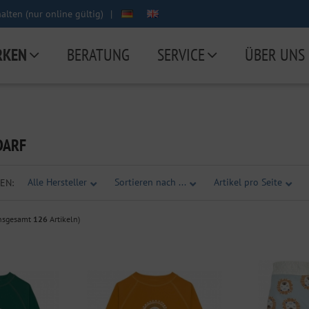
lten (nur online gültig)
|
RKEN
BERATUNG
SERVICE
ÜBER UNS
DARF
Alle Hersteller
Sortieren nach ...
Artikel pro Seite
EN:
insgesamt
126
Artikeln)