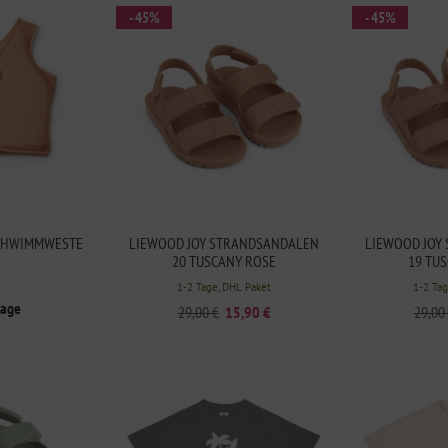
- 45%
- 45%
CHWIMMWESTE
LIEWOOD JOY STRANDSANDALEN
LIEWOOD JOY
20 TUSCANY ROSE
19 TU
1-2 Tage, DHL Paket
1-2 Tag
rage
29,00 €
15,90 €
29,00