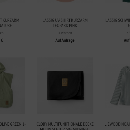
RT KURZARM
LÄSSIG UV-SHIRT KURZARM
LÄSSIG SCHW
NATURE
LEOPARD PINK
en
4 Wochen
4
 €
Auf Anfrage
Auf
OLIVE GREEN 1-
CLOBY MULTIFUNKTIONALE DECKE
LIEWOOD NOAH
MIT UV SCHUTZ 50+ MIDNIGHT