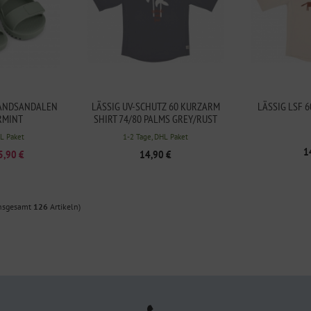
RANDSANDALEN
LÄSSIG UV-SCHUTZ 60 KURZARM
LÄSSIG LSF 
RMINT
SHIRT 74/80 PALMS GREY/RUST
HL Paket
1-2 Tage, DHL Paket
1
5,90 €
14,90 €
insgesamt
126
Artikeln)