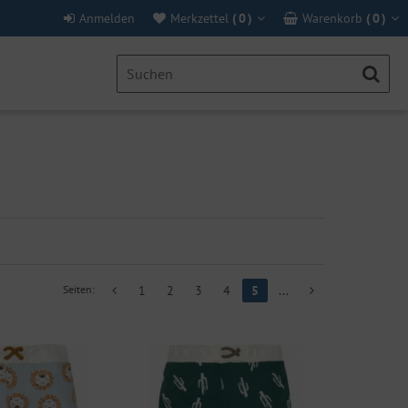
Anmelden
Merkzettel
(
0
)
Warenkorb
(
0
)
Seiten:
1
2
3
4
5
...