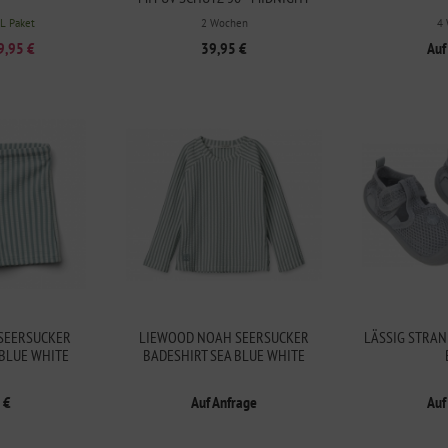
BLACK
HL Paket
2 Wochen
4
9,95 €
39,95 €
Auf
SEERSUCKER
LIEWOOD NOAH SEERSUCKER
LÄSSIG STRA
BLUE WHITE
BADESHIRT SEA BLUE WHITE
 €
Auf Anfrage
Auf