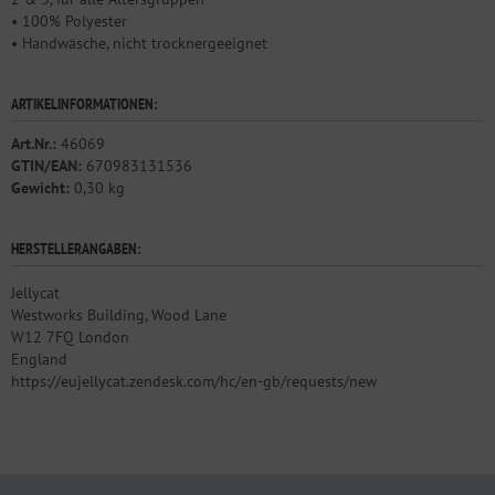
• 100% Polyester
• Handwäsche, nicht trocknergeeignet
ARTIKELINFORMATIONEN:
Art.Nr.:
46069
GTIN/EAN:
670983131536
Gewicht:
0,30 kg
HERSTELLERANGABEN:
Jellycat
Westworks Building, Wood Lane
W12 7FQ London
England
https://eujellycat.zendesk.com/hc/en-gb/requests/new