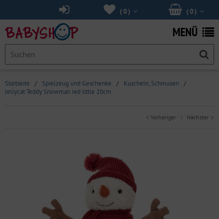
(
0
)
(
0
)
MENÜ
Startseite
/
Spielzeug und Geschenke
/
Kuscheln, Schmusen
/
Jellycat Teddy Snowman red little 20cm
Vorheriger
Nächster
|