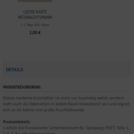
LEEVJE KARTE
WEIHNACHTSMANN
ILLUSTRATION AUS
1-2 Tage, DHL Paket
HOLZSCHLIFFPAPPE
2,00 €
DETAILS
PRODUKTBESCHREIBUNG
Dieses moderne Kuscheltier ist nicht nur kuschelig weich, sondern
sieht auch als Dekoration in jedem Raum bezaubernd aus und eignet
sich so für kleine und große Kuschelfreunde.
Produktdetails
• erfüllt die Europäische Sicherheitsnorm für Spielzeug: EN71 Teile 1,
2 & 3, für alle Altersgruppen