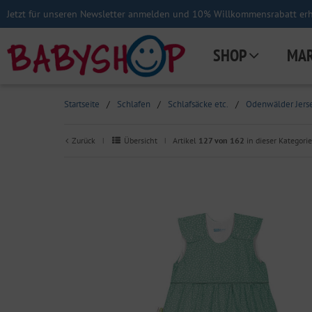
Jetzt für unseren Newsletter anmelden und 10% Willkommensrabatt erha
SHOP
MA
Startseite
/
Schlafen
/
Schlafsäcke etc.
/
Odenwälder Jerse
Zurück
Übersicht
Artikel
127 von 162
in dieser Kategorie
|
|