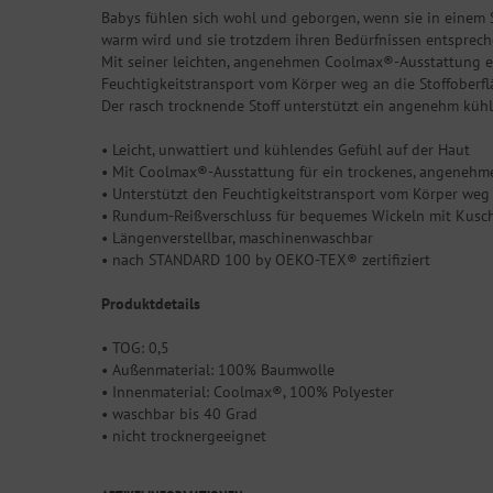
Babys fühlen sich wohl und geborgen, wenn sie in einem 
warm wird und sie trotzdem ihren Bedürfnissen entsprech
Mit seiner leichten, angenehmen Coolmax®-Ausstattung ei
Feuchtigkeitstransport vom Körper weg an die Stoffoberfl
Der rasch trocknende Stoff unterstützt ein angenehm küh
• Leicht, unwattiert und kühlendes Gefühl auf der Haut
• Mit Coolmax®-Ausstattung für ein trockenes, angenehm
• Unterstützt den Feuchtigkeitstransport vom Körper weg
• Rundum-Reißverschluss für bequemes Wickeln mit Kusc
• Längenverstellbar, maschinenwaschbar
• nach STANDARD 100 by OEKO-TEX® zertifiziert
Produktdetails
• TOG: 0,5
• Außenmaterial: 100% Baumwolle
• Innenmaterial: Coolmax®, 100% Polyester
• waschbar bis 40 Grad
• nicht trocknergeeignet