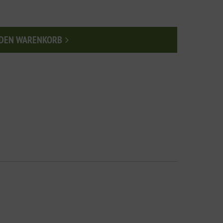
 DEN WARENKORB
n den Warenkorb