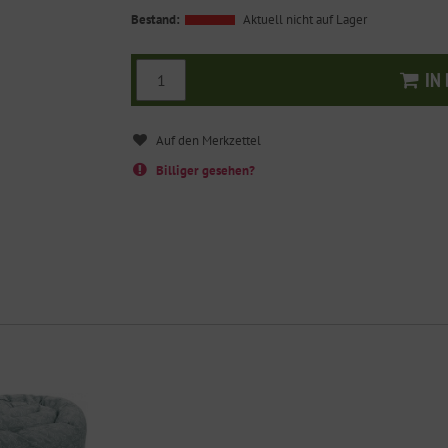
Bestand:
Aktuell nicht auf Lager
IN
I
Billiger gesehen?