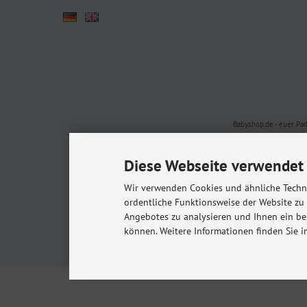
Babyshop.de - euer Pa
Kindersitze, Babybettchen un
Diese Webseite verwendet 
Alle Preise inkl. gesetzl. MwSt. zzgl.
Versandkost
Wir verwenden Cookies und ähnliche Techno
* Gilt für Lieferungen in
ordentliche Funktionsweise der Website zu
© 20
Angebotes zu analysieren und Ihnen ein be
m
können. Weitere Informationen finden Sie i