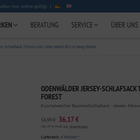
lten (nur online gültig)
|
RKEN
BERATUNG
SERVICE
ÜBER UNS
y-Schlafsack Timmi cool Little hearts 80 cm deep forest
ODENWÄLDER JERSEY-SCHLAFSACK T
FOREST
Kuschelweicher Baumwollschlafsack - idealer Allro
36,17 €
53,99 €
inkl. 19 % MwSt. zzgl.
Versandkosten
Lieferzeit:
4 Wochen
*