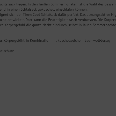
Schlafsack liegen. In den heißen Sommermonaten ist die Wahl des passen
end in einen Schlafsack gekuschelt einschlafen können.
gnet sich der TimmiCool Schlafsack dafür perfekt. Das atmungsaktive Hig
äche entwickelt. Dort kann die Feuchtigkeit rasch verdunsten. Die Körper
les Körpergefühl die ganze Nacht hindurch, selbst in lauen Sommernächte
es Körpergefühl, in Kombination mit kuschelweichem Baumwoll-Jersey
helschutz