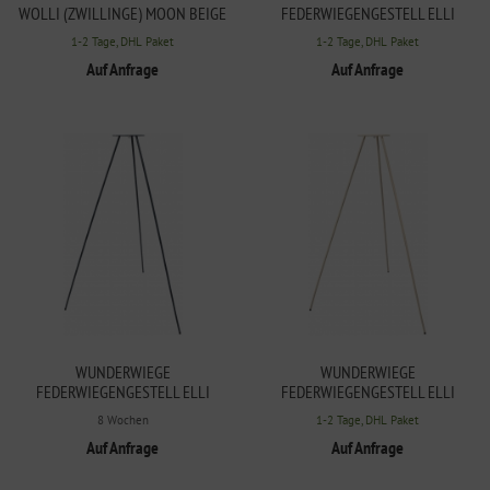
WOLLI (ZWILLINGE) MOON BEIGE
FEDERWIEGENGESTELL ELLI
CLOUD WEISS
1-2 Tage, DHL Paket
1-2 Tage, DHL Paket
Auf Anfrage
Auf Anfrage
WUNDERWIEGE
WUNDERWIEGE
FEDERWIEGENGESTELL ELLI
FEDERWIEGENGESTELL ELLI
GRAPHITE GREY
MOON BEIGE
8 Wochen
1-2 Tage, DHL Paket
Auf Anfrage
Auf Anfrage